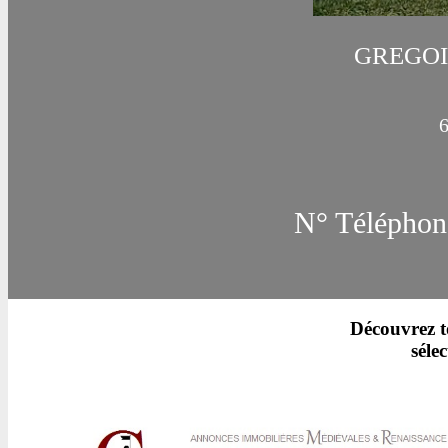
GREGOI
6
N° Téléphone
Découvrez t
séle