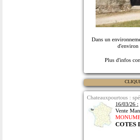
Dans un environneme
d'environ
Plus d'infos co
CLIQU
Chateauxpourtous : spé
16/03/26 :
Vente Man
MONUME
COTES 