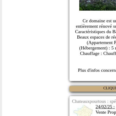
Ce domaine est un
entièrement rénové su
Caractéristiques du B
Beaux espaces de réc
(Appartement Pr
(Hébergement) : 5 m
Chauffage : Chauff
Plus d'infos concer
CLIQU
Chateauxpourtous : spé
24/02/25 :
Vente Prop