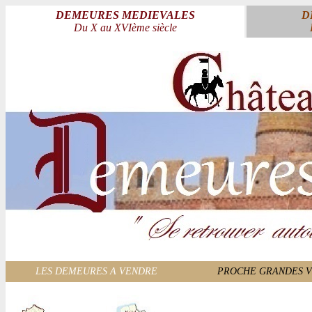
DEMEURES MEDIEVALES
D
Du X au XVIème siècle
LES DEMEURES A VENDRE
PROCHE GRANDES V