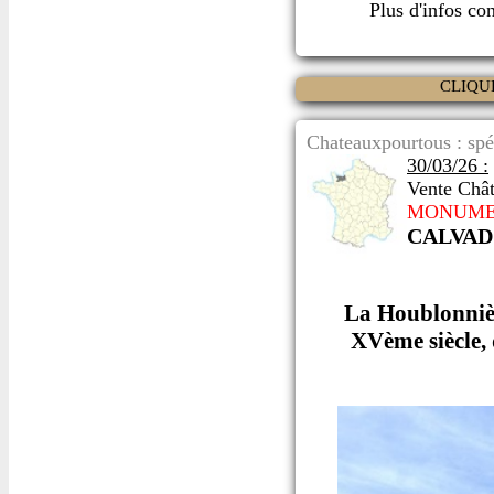
Plus d'infos co
CLIQU
Chateauxpourtous : spé
30/03/26 :
Vente Châ
MONUME
CALVAD
La Houblonniè
XVème siècle, 