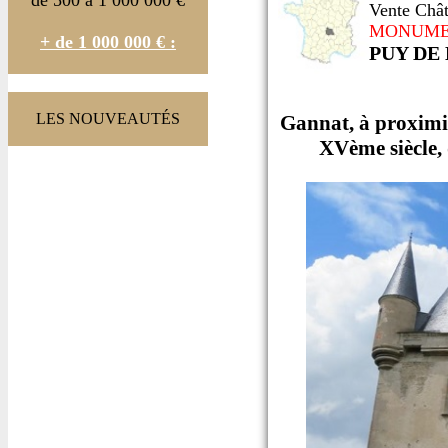
de 500 à 1 000 000 €
Vente Châ
MONUME
+ de 1 000 000 € :
PUY DE
LES NOUVEAUTÉS
Gannat, à proximi
XVème siècle, 