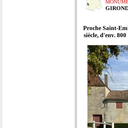
MONUME
GIRON
Proche Saint-Emi
siècle, d'env. 80