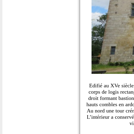
Edifié au XVe siècle
corps de logis recta
droit formant bastion
hauts combles en ardo
Au nord une tour créne
L’intérieur a conserv
vi