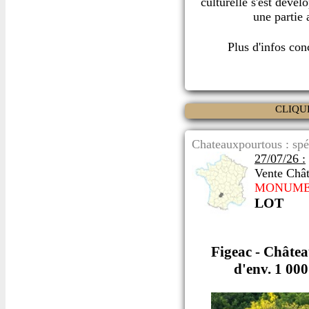
culturelle s'est dével
une partie 
Plus d'infos co
CLIQU
Chateauxpourtous : spé
27/07/26 :
Vente Châ
MONUME
LOT
Figeac - Châtea
d'env. 1 000