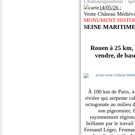
Chateauxpourtous : spé
14/05/26 :
Vente Château Médiéva
MONUMENT HISTO
SEINE MARITIM
Rouen à 25 km, 
vendre, de bas
À 100 km de Paris, à 
rivière qui serpente ca
octogonale au milieu d
son pigeonnier, 
rayonnement régional
brillante par le travai
Fernand Léger, Fromange