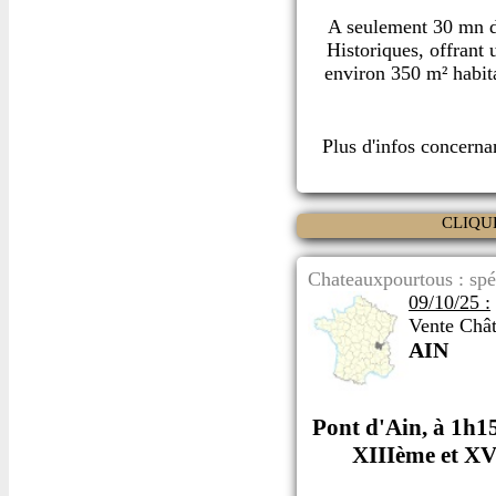
A seulement 30 mn de
Historiques, offrant 
environ 350 m² habita
Plus d'infos concern
CLIQU
Chateauxpourtous : spé
09/10/25 :
Vente Châ
AIN
Pont d'Ain, à 1h1
XIIIème et XVI