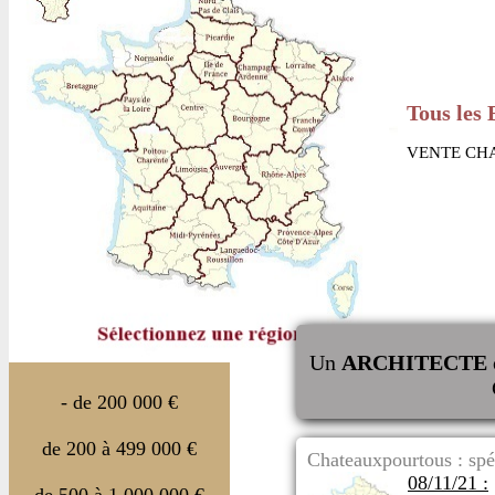
Tous les 
VENTE CHA
Un
ARCHITECTE
- de 200 000 €
de 200 à 499 000 €
Chateauxpourtous : spé
08/11/21 :