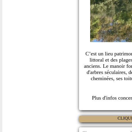
C’est un lieu patrimo
littoral et des plag
anciens. Le manoir for
d'arbres séculaires, d
cheminées, ses toi
Plus d'infos conce
CLIQU