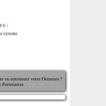
0 € :
 A VENDRE
er ou entretenir votre Demeure ?
s Partenaires