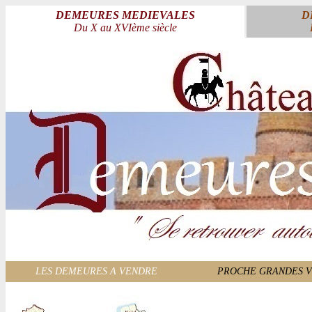
DEMEURES MEDIEVALES
D
Du X au XVIème siècle
LES DEMEURES A VENDRE
PROCHE GRANDES V