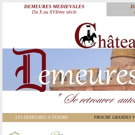
DEMEURES MEDIEVALES
D
Du X au XVIème siècle
LES DEMEURES A VENDRE
PROCHE GRANDES V