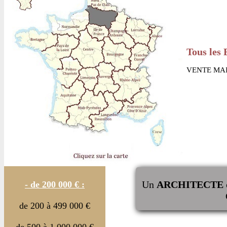
Tous les 
VENTE MAI
Un
ARCHITECTE
- de 200 000 € :
de 200 à 499 000 €