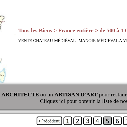
Tous les Biens > France entière > de 500 à 1 
VENTE CHATEAU MÉDIÉVAL | MANOIR MÉDIÉVAL A 
n
ARCHITECTE
ou un
ARTISAN D'ART
pour restaur
Cliquez ici pour obtenir la liste de no