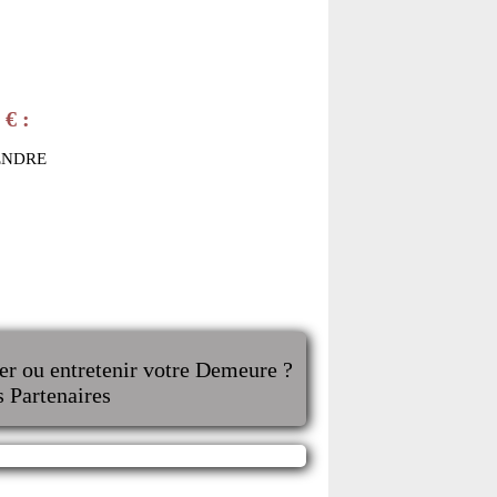
 € :
ENDRE
er ou entretenir votre Demeure ?
s Partenaires