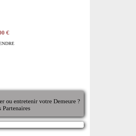
00 €
VENDRE
er ou entretenir votre Demeure ?
s Partenaires